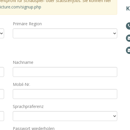
entprofil für Schauspiel- oder Statistenjobs. Sie können hier
icture.com/signup.php
K
Primäre Region
Nachname
Mobil-Nr.
Sprachpräferenz
Passwort wiederholen